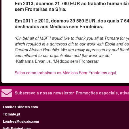
Em 2013, doamos 21 780 EUR ao trabalho humanitá
sem Fronteiras na Síria.
Em 2011 e 2012, doamos 39 580 EUR, dos quais 7 6
destinados aos Médicos sem Fronteiras.
"On behalf of MSF I would like to thank you all at Ticmate for 
which resulted in a generous gift to our work with Ebola and ou
Central African Republic. We are really impressed by and thank
commitment to our organisation and the work we do."
-Katharina Ervanius, 'Médicos sem Fronteiras'
Saiba como trabalham os Médicos Sem Fronteiras aqui.
Subscreve a nossa newsletter.
Promoções especiais, ativa
LondresBilhetes.com
Ticmate.pt
LondresMusicais.com
ItaliaFutebol.com