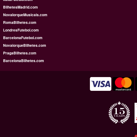
BilhetesMadrid.com
NovaIorqueMusicais.com
RomaBilhetes.com
LondresFutebol.com
BarcelonaFutebol.com
NovaiorqueBilhetes.com
PragaBilhetes.com
BarcelonaBilhetes.com