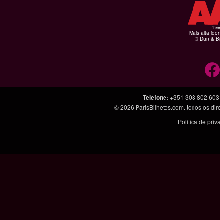
Mais alta ido
© Dun & Br
Telefone
:
+351 308 802 603
© 2026
ParisBilhetes.com
, todos os di
Política de pri