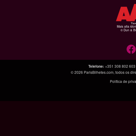
Mais alta ido
© Dun & Br
Telefone
:
+351 308 802 603
© 2026
ParisBilhetes.com
, todos os di
Política de pri