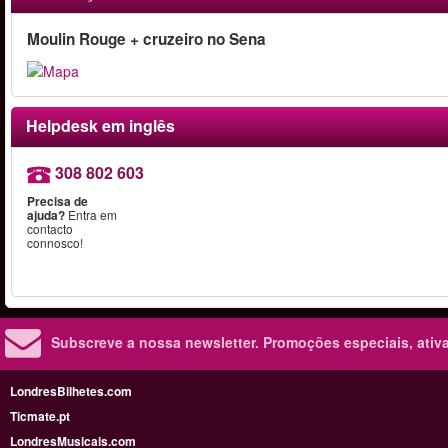
Moulin Rouge + cruzeiro no Sena
Helpdesk em inglês
308 802 603
Precisa de
ajuda?
Entra em
contacto
connosco!
Subscreve a nossa newsletter.
Promoções especiais, ativa
LondresBilhetes.com
Ticmate.pt
LondresMusicais.com