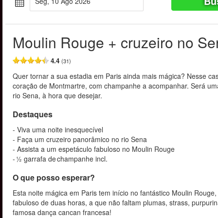
Bu
Seg, 10 Ago 2026
Moulin Rouge + cruzeiro no Se
4.4
(31)
Quer tornar a sua estadia em Paris ainda mais mágica? Nesse ca
coração de Montmartre, com champanhe a acompanhar. Será uma no
rio Sena, à hora que desejar.
Destaques
- Viva uma noite inesquecível
- Faça um cruzeiro panorâmico no rio Sena
- Assista a um espetáculo fabuloso no Moulin Rouge
- ½ garrafa de champanhe incl.
O que posso esperar?
Esta noite mágica em Paris tem início no fantástico Moulin Roug
fabuloso de duas horas, a que não faltam plumas, strass, purpurina
famosa dança cancan francesa!