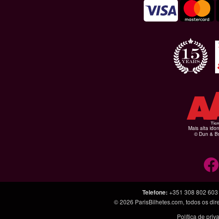
Mais alta ido
© Dun & Br
Telefone
:
+351 308 802 603
© 2026
ParisBilhetes.com
, todos os di
Política de pri