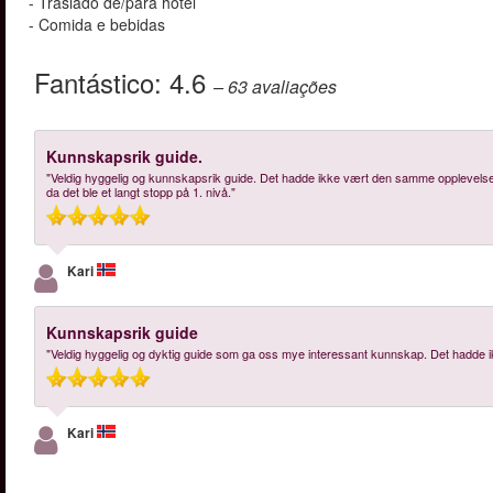
- Traslado de/para hotel
- Comida e bebidas
Fantástico:
4.6
– 63
avaliações
Kunnskapsrik guide.
"Veldig hyggelig og kunnskapsrik guide. Det hadde ikke vært den samme opplevelsen
da det ble et langt stopp på 1. nivå."
Kari
Kunnskapsrik guide
"Veldig hyggelig og dyktig guide som ga oss mye interessant kunnskap. Det hadde i
Kari