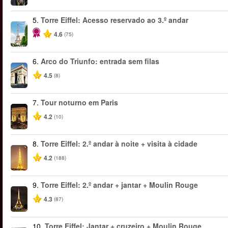
5.
Torre Eiffel: Acesso reservado ao 3.º andar
4.6
(75)
6.
Arco do Triunfo: entrada sem filas
4.5
(8)
7.
Tour noturno em Paris
4.2
(10)
8.
Torre Eiffel: 2.º andar à noite + visita à cidade
4.2
(188)
9.
Torre Eiffel: 2.º andar + jantar + Moulin Rouge
4.3
(87)
10.
Torre Eiffel: Jantar + cruzeiro + Moulin Rouge