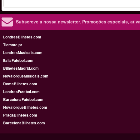
Subscreve a nossa newsletter.
Promoções especiais, ativa
LondresBilhetes.com
Ticmate.pt
LondresMusicais.com
ItaliaFutebol.com
BilhetesMadrid.com
NovaIorqueMusicais.com
RomaBilhetes.com
LondresFutebol.com
BarcelonaFutebol.com
NovaiorqueBilhetes.com
PragaBilhetes.com
BarcelonaBilhetes.com