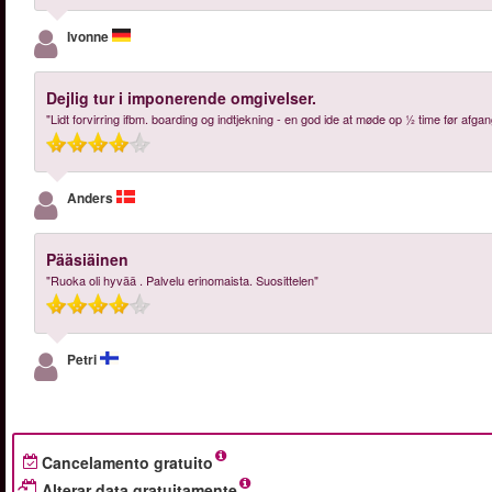
Ivonne
Dejlig tur i imponerende omgivelser.
"Lidt forvirring ifbm. boarding og indtjekning - en god ide at møde op ½ time før afgan
Anders
Pääsiäinen
"Ruoka oli hyvää . Palvelu erinomaista. Suosittelen"
Petri
Cancelamento gratuito
Alterar data gratuitamente