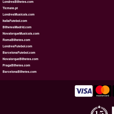
LondresBilhetes.com
Ticmate.pt
LondresMusicais.com
ItaliaFutebol.com
BilhetesMadrid.com
NovaIorqueMusicais.com
RomaBilhetes.com
LondresFutebol.com
BarcelonaFutebol.com
NovaiorqueBilhetes.com
PragaBilhetes.com
BarcelonaBilhetes.com