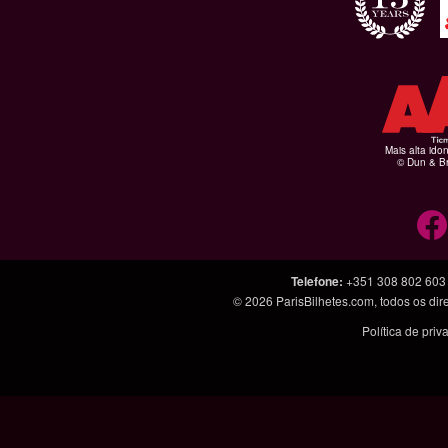
Mais alta ido
© Dun & Br
Telefone
:
+351 308 802 603
© 2026
ParisBilhetes.com
, todos os di
Política de pri