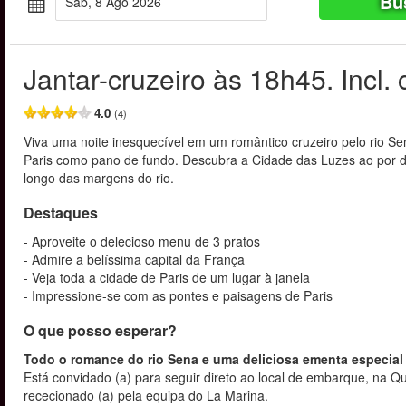
Bu
Sáb, 8 Ago 2026
Jantar-cruzeiro às 18h45. Incl
4.0
(4)
Viva uma noite inesquecível em um romântico cruzeiro pelo rio S
Paris como pano de fundo. Descubra a Cidade das Luzes ao por d
longo das margens do rio.
Destaques
- Aproveite o delecioso menu de 3 pratos
- Admire a belíssima capital da França
- Veja toda a cidade de Paris de um lugar à janela
- Impressione-se com as pontes e paisagens de Paris
O que posso esperar?
Todo o romance do rio Sena e uma deliciosa ementa especial
Está convidado (a) para seguir direto ao local de embarque, na Q
rececionado (a) pela equipa do La Marina.