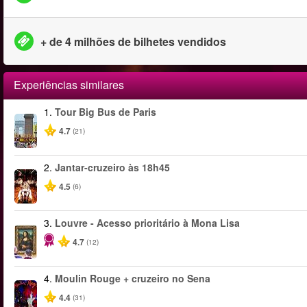
+ de 4 milhões de bilhetes vendidos
Experiências similares
1.
Tour Big Bus de Paris
4.7
(21)
2.
Jantar-cruzeiro às 18h45
4.5
(6)
3.
Louvre - Acesso prioritário à Mona Lisa
4.7
(12)
4.
Moulin Rouge + cruzeiro no Sena
4.4
(31)