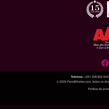
Mais alta ido
© Dun & Br
Telefone
:
+351 308 802 603
© 2026
ParisBilhetes.com
, todos os di
Política de pri