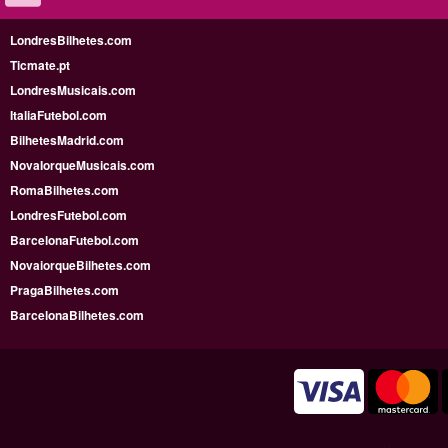
LondresBilhetes.com
Ticmate.pt
LondresMusicais.com
ItaliaFutebol.com
BilhetesMadrid.com
NovaIorqueMusicais.com
RomaBilhetes.com
LondresFutebol.com
BarcelonaFutebol.com
NovaiorqueBilhetes.com
PragaBilhetes.com
BarcelonaBilhetes.com