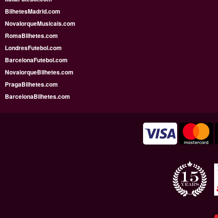
BilhetesMadrid.com
NovaIorqueMusicais.com
RomaBilhetes.com
LondresFutebol.com
BarcelonaFutebol.com
NovaiorqueBilhetes.com
PragaBilhetes.com
BarcelonaBilhetes.com