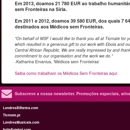
Em 2013, doamos 21 780 EUR ao trabalho humanitá
sem Fronteiras na Síria.
Em 2011 e 2012, doamos 39 580 EUR, dos quais 7 6
destinados aos Médicos sem Fronteiras.
"On behalf of MSF I would like to thank you all at Ticmate for 
which resulted in a generous gift to our work with Ebola and ou
Central African Republic. We are really impressed by and thank
commitment to our organisation and the work we do."
-Katharina Ervanius, 'Médicos sem Fronteiras'
Saiba como trabalham os Médicos Sem Fronteiras aqui.
Subscreve a nossa newsletter.
Promoções especiais, ativa
LondresBilhetes.com
Ticmate.pt
LondresMusicais.com
ItaliaFutebol.com