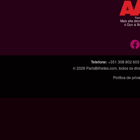
Mais alta ido
© Dun & Br
Telefone
:
+351 308 802 603
© 2026
ParisBilhetes.com
, todos os di
Política de pri