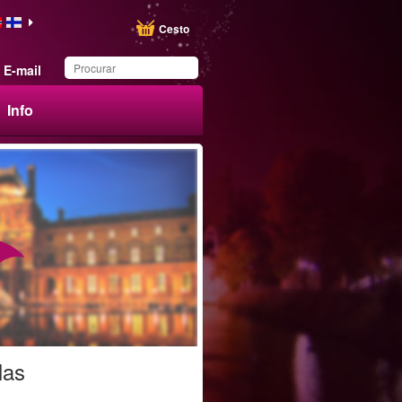
Cesto
E-mail
Info
Produto salvo na lista de
favoritos
las