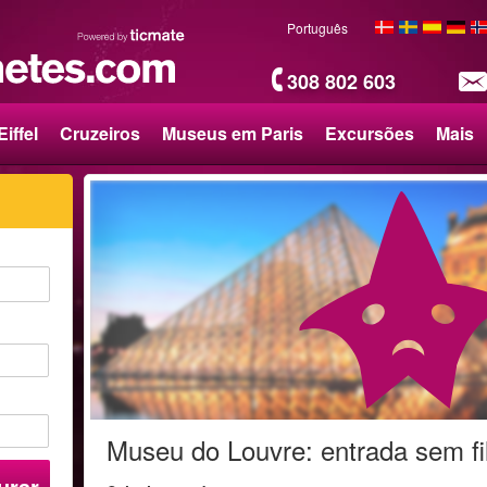
Português
308 802 603
iffel
Cruzeiros
Museus em Paris
Excursões
Mais
Museu do Louvre: entrada sem fi
urar