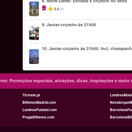
8.
Notre-Dame: Entrada e cruzeiro no Sena
5.0
(1)
9.
Jantar-cruzeiro às 21h00
10.
Jantar-cruzeiro às 21h00. Incl. champan
ter.
Promoções especiais, ativações, dicas, inspirações e muito 
Ticmate.pt
LondresMusi
BilhetesMadrid.com
NovaIorqueM
LondresFutebol.com
BarcelonaFu
PragaBilhetes.com
BarcelonaBi