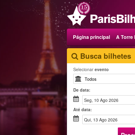
Página principal
A Torre E
Busca bilhetes
Selecionar
evento
De
data
:
Seg, 10 Ago 2026
Até
data
:
Qui, 13 Ago 2026
Proc