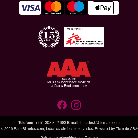
WE SUPPORT
Mais alta idoneidade creditícia
© Dun & Bradstreet 2026
Telefone
:
+351 308 802 603
E-mail
:
helpdesk@ticmate.com
© 2026
ParisBilhetes.com
, todos os direitos reservados. Powered by
Ticmate AB®
Política de privacidade da Ticmate