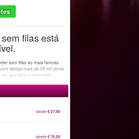
etes
sem filas está
vel.
eder sem filas ao mais famoso
vre abriga mais de 35 mil obras
 em seu ritmo e aproveite:
desde
€ 27,00
desde
€ 70,20