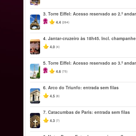
3.
Torre Eiffel: Acesso reservado ao 2.º anda
4.4
(264)
4.
Jantar-cruzeiro às 18h45. Incl. champanhe
4.0
(4)
5.
Torre Eiffel: Acesso reservado ao 3.º anda
4.6
(75)
6.
Arco do Triunfo: entrada sem filas
4.5
(8)
7.
Catacumbas de Paris: entrada sem filas
4.3
(7)