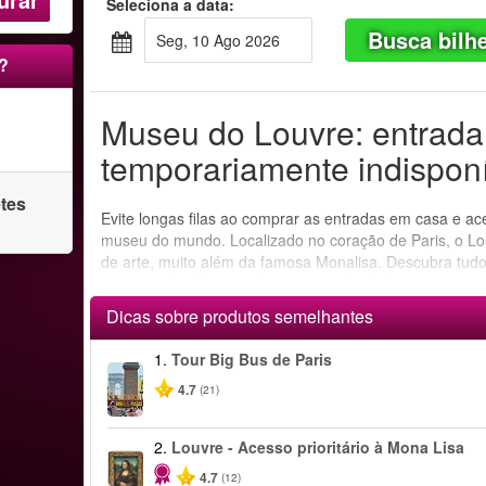
Seleciona a data:
Busca bilh
Seg, 10 Ago 2026
?
Museu do Louvre: entrada 
temporariamente indisponí
etes
Evite longas filas ao comprar as entradas em casa e ac
museu do mundo. Localizado no coração de Paris, o Lou
de arte, muito além da famosa Monalisa. Descubra tudo
menores de 18 anos não pagam entrada!
Dicas sobre produtos semelhantes
1.
Tour Big Bus de Paris
4.7
(21)
2.
Louvre - Acesso prioritário à Mona Lisa
4.7
(12)