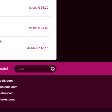
desde
€ 36,30
desde
€ 95,90
he
desde
€ 146,10
mais!
cais.com
usicais.com
tebol.com
lhetes.com