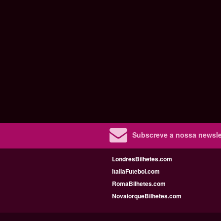
Subscreve a nossa newslet
LondresBilhetes.com
ItaliaFutebol.com
RomaBilhetes.com
NovaiorqueBilhetes.com