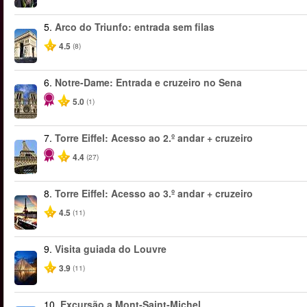
5.
Arco do Triunfo: entrada sem filas
4.5
(8)
6.
Notre-Dame: Entrada e cruzeiro no Sena
5.0
(1)
7.
Torre Eiffel: Acesso ao 2.º andar + cruzeiro
4.4
(27)
8.
Torre Eiffel: Acesso ao 3.º andar + cruzeiro
4.5
(11)
9.
Visita guiada do Louvre
3.9
(11)
10.
Excursão a Mont-Saint-Michel