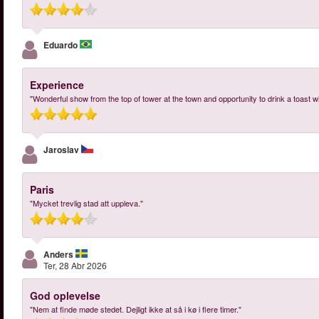
Eduardo
Experience
"Wonderful show from the top of tower at the town and opportunity to drink a toast 
Jaroslav
Paris
"Mycket trevlig stad att uppleva."
Anders
Ter, 28 Abr 2026
God oplevelse
"Nem at finde møde stedet. Dejligt ikke at så i kø i flere timer."