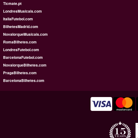
Ticmate.pt
LondresMusicais.com
ItaliaFutebol.com
BilhetesMadrid.com
NovaIorqueMusicais.com
RomaBilhetes.com
LondresFutebol.com
BarcelonaFutebol.com
NovaiorqueBilhetes.com
PragaBilhetes.com
BarcelonaBilhetes.com