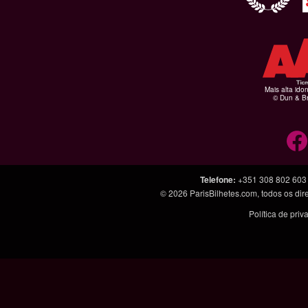
Mais alta ido
© Dun & Br
Telefone
:
+351 308 802 603
© 2026
ParisBilhetes.com
, todos os di
Política de pri