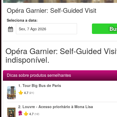
Opéra Garnier: Self-Guided Visit
Seleciona a data:
Bu
Sex, 7 Ago 2026
Opéra Garnier: Self-Guided Vis
indisponível.
Dicas sobre produtos semelhantes
1.
Tour Big Bus de Paris
4.7
(21)
2.
Louvre - Acesso prioritário à Mona Lisa
4.7
(12)