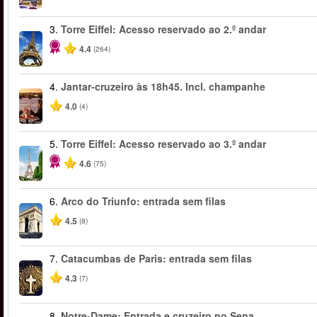
3.
Torre Eiffel: Acesso reservado ao 2.º andar
4.4
(264)
4.
Jantar-cruzeiro às 18h45. Incl. champanhe
4.0
(4)
5.
Torre Eiffel: Acesso reservado ao 3.º andar
4.6
(75)
6.
Arco do Triunfo: entrada sem filas
4.5
(8)
7.
Catacumbas de Paris: entrada sem filas
4.3
(7)
8.
Notre-Dame: Entrada e cruzeiro no Sena