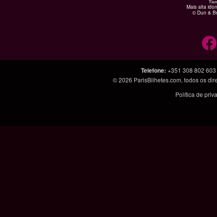
Mais alta ido
© Dun & Br
Telefone
:
+351 308 802 603
© 2026
ParisBilhetes.com
, todos os di
Política de pri