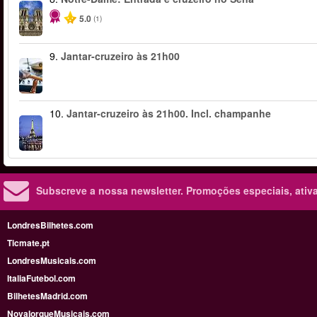
5.0
(1)
9.
Jantar-cruzeiro às 21h00
10.
Jantar-cruzeiro às 21h00. Incl. champanhe
Subscreve a nossa newsletter.
Promoções especiais, ativa
LondresBilhetes.com
Ticmate.pt
LondresMusicais.com
ItaliaFutebol.com
BilhetesMadrid.com
NovaIorqueMusicais.com